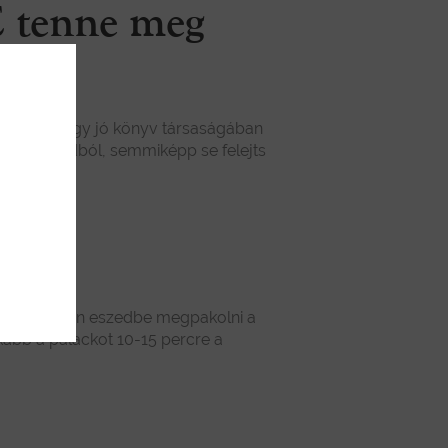
E tenne meg
r bor és egy jó könyv társaságában
venc aszúdból, semmiképp se felejts
n se jusson eszedbe megpakolni a
nkább a palackot 10-15 percre a