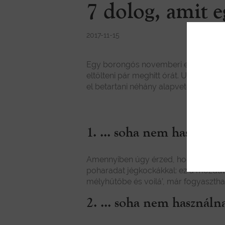
7 dolog, amit 
2017-11-15
Egy borongós novemberi estén el sem
eltölteni pár meghitt órát. Ugyanakk
el betartani néhány alapvető szabályt.
1. ... soha nem használn
Amennyiben úgy érzed, hogy a felbo
poharadat jégkockákkal: ez a mozdulat
mélyhűtőbe és voilá’, már fogyaszthat
2. ... soha nem használ