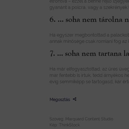
elrontva – ezzel a benne rejlő ízjegy
gyanánt a polcra, vagy a szekrények tet
6. ... soha nem tárolna 
Ha egyszer megbontottad a palackot, 
annak minősége csak romlani fog az 
7. ... soha nem tartana l
Ha már elfogyasztottad, az üres üvegg
már fentebb is írtuk, tedd árnyékos 
évig semmiképp se tartogasd, kár ért
Megosztás
Szöveg: Marquard Content Studio
Kép: ThinkStock