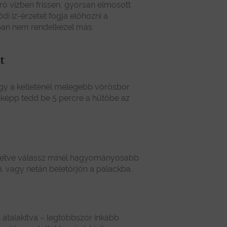
ó vízben frissen, gyorsan elmosott
i íz-érzetet fogja előhozni a
onban nem rendelkezel más
t
egy a kelleténél melegebb vörösbor
enképp tedd be 5 percre a hűtőbe az
követve válassz minél hagyományosabb
, vagy netán beletörjön a palackba.
 átalakítva – legtöbbször inkább