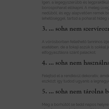
Igen, a legegyszerűbb és legpraktik
borospoharat előkapni. A meleg üvegfe
nedűből, és egy alapvetően remek bor
lehetőséggel, tartsd a poharat hideg 
3. ... soha nem szervíro
A vörösborban fellelhető tanninos íz
esetében, de a tokaji aszúk is sokkal
elfogyasztásra szánt palackot.
4. ... soha nem használna
Felejtsd el a rendkívül dekoratív, á
eszközt: így tudod ugyanis a legnagy
5. ... soha nem tárolna 
Még a borhűtőt se tedd napos helyre, 