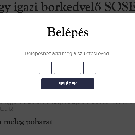
egy igazi borkedvelő SOS
Belépés
 tudunk képzelni kellemesebb elfoglaltságot, mint egy pohá
or legközelebb, amikor töltenél magadnak egy pohárral a ked
 Egy igazi borkedvelő ugyanis...
Belépéshez add meg a születési éved.
a jégkockákat a bor hűtéséhez
BELÉPEK
ntásra váró palack nem megfelelő hőmérsékletű, semmiképe
 ugyanis csak arra jó, hogy felhígítsa az italodat. Tedd be i
od is!
na meleg poharat