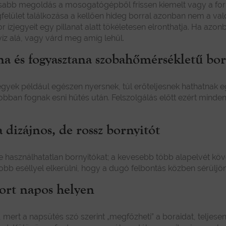
usabb megoldás a mosogatógépből frissen kiemelt vagy a forr
lület találkozása a kellően hideg borral azonban nem a valód
 ízjegyeit egy pillanat alatt tökéletesen elronthatja. Ha az
víz alá, vagy várd meg amíg lehűl.
zna és fogyasztana szobahőmérsékletű bor
jegyek például egészen nyersnek, túl erőteljesnek hathatnak 
 jobban fognak esni hűtés után. Felszolgálás előtt ezért mind
 dizájnos, de rossz bornyitót
mde használhatatlan bornyitókat; a kevesebb több alapelvét 
obb eséllyel elkerülni, hogy a dugó felbontás közben sérüljön
bort napos helyen
mert a napsütés szó szerint „megfőzheti” a boraidat, teljesen