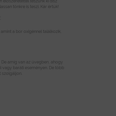
 előszeretettel teszünk ki dísz
assan tönkre is teszi. Kár értük!
t
mint a bor oxigénnel találkozik,
le. De amíg van az üvegben, ahogy
di vagy baráti eseményen. De több
 szolgáljon.