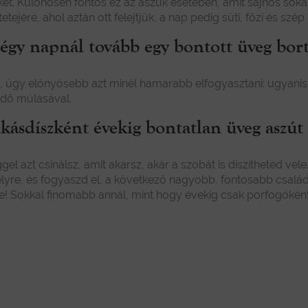
eket. Különösen fontos ez az aszúk esetében, amit sajnos sokan
ejére, ahol aztán ott felejtjük, a nap pedig süti, főzi és szép l
négy napnál tovább egy bontott üveg bor
úgy előnyösebb azt minél hamarabb elfogyasztani: ugyanis a
idő múlásával.
akásdíszként évekig bontatlan üveg aszút
el azt csinálsz, amit akarsz, akár a szobát is díszítheted ve
helyre, és fogyaszd el, a következő nagyobb, fontosabb csalá
e! Sokkal finomabb annál, mint hogy évekig csak porfogóként