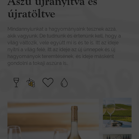
Aszú újranyitva és
újratöltve
Mindannyiunkat a hagyományaink tesznek azzá,
akik vagyunk. De tudnunk és értenünk kell, hogy a
világ változik, vele együtt mi is és te is. Itt az ideje
nyitni a világ felé, itt az ideje az új ünnepek és új
hagyományok teremtésének, és ideje másként
gondolni a tokaji aszúra is..