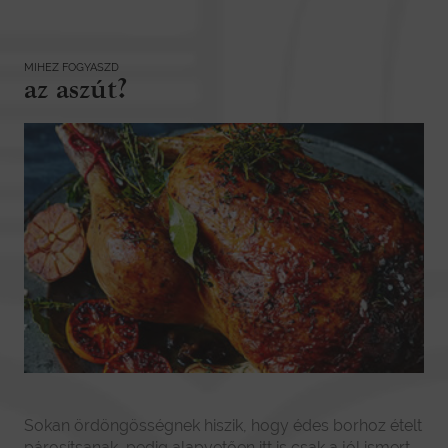
MIHEZ FOGYASZD
az aszút?
Sokan ördöngösségnek hiszik, hogy édes borhoz ételt
párosítsanak, pedig alapvetően itt is csak a jól ismert