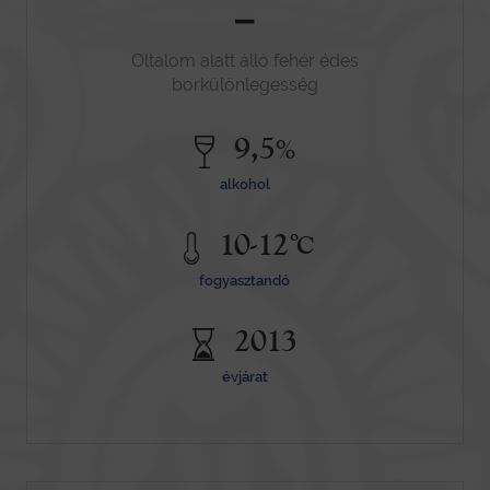
-
Oltalom alatt álló fehér édes
borkülönlegesség
9,5
%
alkohol
º
10-12
C
fogyasztandó
2013
évjárat