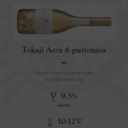
Tokaji Aszú 6 puttonyos
-
Oltalom alatt álló fehér édes
borkülönlegesség
9,5
%
alkohol
º
10-12
C