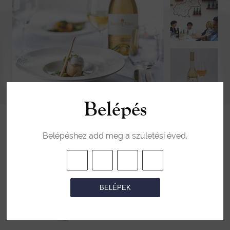
Belépés
Belépéshez add meg a születési éved.
BELÉPEK
Az aszú hazája