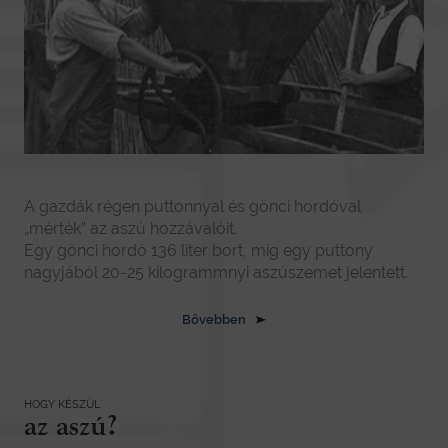
A gazdák régen puttonnyal és gönci hordóval
„mérték” az aszú hozzávalóit.
Egy gönci hordó 136 liter bort, míg egy puttony
nagyjából 20-25 kilogrammnyi aszúszemet jelentett.
Bővebben
HOGY KÉSZÜL
az aszú?